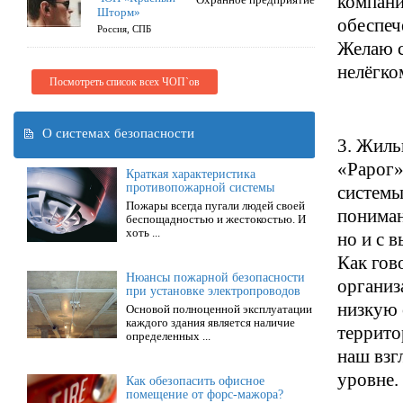
компани
Шторм»
обеспеч
Россия, СПБ
Желаю с
нелёгко
Посмотреть список всех ЧОП`ов
О системах безопасности
3. Жиль
«Рарог»
Краткая характеристика
противопожарной системы
системы
Пожары всегда пугали людей своей
пониман
беспощадностью и жестокостью. И
хоть ...
но и с 
Как гов
Нюансы пожарной безопасности
организ
при установке электропроводов
низкую 
Основой полноценной эксплуатации
каждого здания является наличие
террито
определенных ...
наш взг
уровне.
Как обезопасить офисное
помещение от форс-мажора?