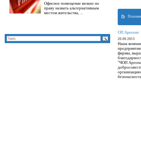
Офисное помещение можно по
праву назвать альтернативным
местом жительства, ...
Похожие
ОП Ареопаг
20.09.2013
Наша компан
предприятия
фирмы, выра
благодарнос
"ЧОП Ареопа
добросовест
организацию
безопаснос