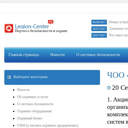
Новые устро
06/08/2017
Элементы те
30/07/2017
Портал о безопасности и охране
Что такое си
29/07/2017
Главная страница
Новости
О системах безопасности
ЧОО 
Выберите категорию
20 Се
Новости
Об охранных услугах
1. Акци
О системах безопасности
организ
Охранное оборудование
комплек
Охранный бизнес
систем 
СМИ (о частных охранных предприятиях)