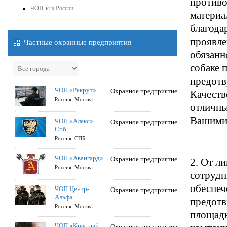
противо
ЧОП-ы в России
материа
благода
проявле
Частные охранные предприятия
обязанн
собаке 
предотв
ЧОП «Рекрут»
Охранное предприятие
Качеств
Россия, Москва
отличны
Вашими 
ЧОП «Алекс»
Охранное предприятие
Спб
Россия, СПБ
ЧОП «Авангард»
Охранное предприятие
2. От л
Россия, Москва
сотрудн
обеспеч
ЧОП Центр-
Охранное предприятие
Альфа
предотв
Россия, Москва
площадк
ЧОП «Красный
Охранное предприятие