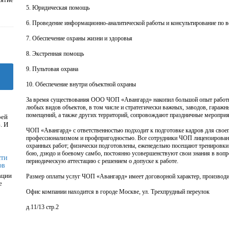
5. Юридическая помощь
6. Проведение информационно-аналитической работы и консультирование по в
7. Обеспечение охраны жизни и здоровья
8. Экстренная помощь
9. Пультовая охрана
10. Обеспечение внутри объектной охраны
За время существования ООО ЧОП «Авангард» накопил большой опыт работы 
любых видов объектов, в том числе и стратегически важных, заводов, гаражн
помещений, а также других территорий, сопровождают праздничные мероприят
оей
. И
ЧОП «Авангард» с ответственностью подходит к подготовке кадров для сво
профессионализмом и профпригодностью. Все сотрудники ЧОП лицензирован
охранных работ; физически подготовлены, еженедельно посещают тренировк
бою, дзюдо и боевому самбо, постоянно усовершенствуют свои знания в вопр
сти
периодическую аттестацию с решением о допуске к работе.
ов
ации
Размер оплаты услуг ЧОП «Авангард» имеет договорной характер, производит
е
Офис компании находится в городе Москве, ул. Трехпрудный переулок
д.11/13 стр.2