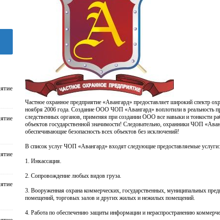
ятие
Частное охранное предприятие «Авангард» предоставляет широкий спектр охр
ноября 2006 года. Создание ООО ЧОП «Авангард» воплотили в реальность п
следственных органов, применяя при создании ООО все навыки и тонкости ра
ятие
объектов государственной значимости! Следовательно, охранники ЧОП «Ава
обеспечивающие безопасность всех объектов без исключений!
В список услуг ЧОП «Авангард» входят следующие предоставляемые услуги:
ятие
1. Инкассация.
2. Сопровождение любых видов груза.
ятие
3. Вооруженная охрана коммерческих, государственных, муниципальных пред
помещений, торговых залов и других жилых и нежилых помещений.
4. Работа по обеспечению защиты информации и нераспространению коммерче
ятие