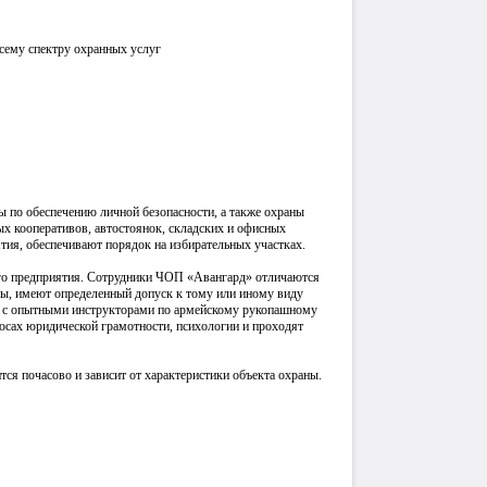
сему спектру охранных услуг
по обеспечению личной безопасности, а также охраны
ых кооперативов, автостоянок, складских и офисных
ия, обеспечивают порядок на избирательных участках.
его предприятия. Сотрудники ЧОП «Авангард» отличаются
ы, имеют определенный допуск к тому или иному виду
и с опытными инструкторами по армейскому рукопашному
осах юридической грамотности, психологии и проходят
ся почасово и зависит от характеристики объекта охраны.