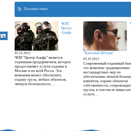
Похожие статьи
ЧОП
Центр-
Альфа
"Красный Шторм"
05.10.2013
ЧОП "Центр-Альфа" является
05.10.2013
охранным предприятием, которое
Современный охранный биз
предоставляет услуги охраны в
это комплекс традиционных
Москве и по всей Росси. Эта
нестандартных мер по
компания может обеспечить
обеспечению личной безопа
охрану груза, любых объектов,
клиентов, охране объектов
личную безопасность.…
собственности, сопровожд
грузов, в том числе инкасса
услуги.…