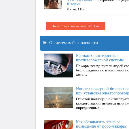
Шторм»
Россия, СПБ
Посмотреть список всех ЧОП`ов
О системах безопасности
Краткая характеристика
противопожарной системы
Пожары всегда пугали людей св
беспощадностью и жестокостью
хоть ...
Нюансы пожарной безопасно
при установке электропровод
Основой полноценной эксплуат
каждого здания является наличи
определенных ...
Как обезопасить офисное
помещение от форс-мажора?