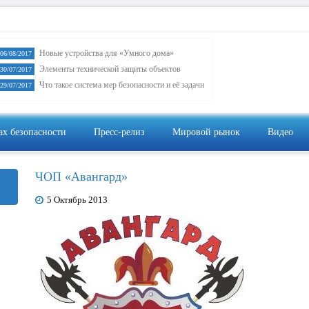
Новые устройства для «Умного дома»
06/08/2017
Элементы технической защиты объектов
30/07/2017
Что такое система мер безопасности и её задачи
29/07/2017
ах безопасности
Пресс-релиз
Мировой рынок
Видео
Видеон
ЧОП «Авангард»
5 Октябрь 2013