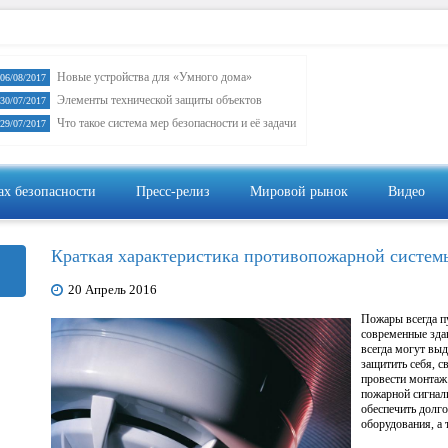
Новые устройства для «Умного дома»
06/08/2017
Элементы технической защиты объектов
30/07/2017
Что такое система мер безопасности и её задачи
29/07/2017
ах безопасности
Пресс-релиз
Мировой рынок
Видео
Видеон
Краткая характеристика противопожарной систем
20 Апрель 2016
Пожары всегда п
современные здан
всегда могут вы
защитить себя, с
провести монтаж
пожарной сигна
обеспечить долго
оборудования, а 