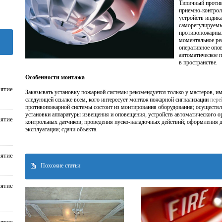
Типичный против
приемно-контрол
устройств индика
саморегулируем
противопожарных
моментальное ре
оперативное опов
автоматическое 
в пространстве.
Особенности монтажа
ятие
Заказывать установку пожарной системы рекомендуется только у мастеров, 
следующей ссылке всем, кого интересует монтаж пожарной сигнализации
пере
противопожарной системы состоит из монтирования оборудования; осуществле
установки аппаратуры извещения и оповещения, устройств автоматического о
ятие
контрольных датчиков; проведения пуско-наладочных действий; оформления д
эксплуатации; сдачи объекта.
ятие
Похожие статьи
ятие
ятие