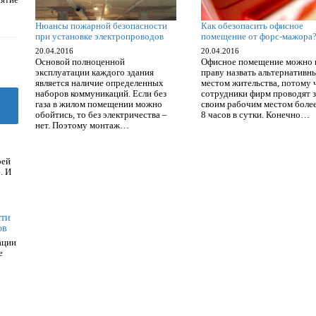
Нюансы пожарной безопасности
Как обезопасить офисное
при установке электропроводов
помещение от форс-мажора
20.04.2016
20.04.2016
Основой полноценной
Офисное помещение можно 
эксплуатации каждого здания
праву назвать альтернативн
является наличие определенных
местом жительства, потому 
наборов коммуникаций. Если без
сотрудники фирм проводят з
газа в жилом помещении можно
своим рабочим местом более
обойтись, то без электричества –
8 часов в сутки. Конечно…
нет. Поэтому монтаж…
оей
. И
сти
ов
ации
е