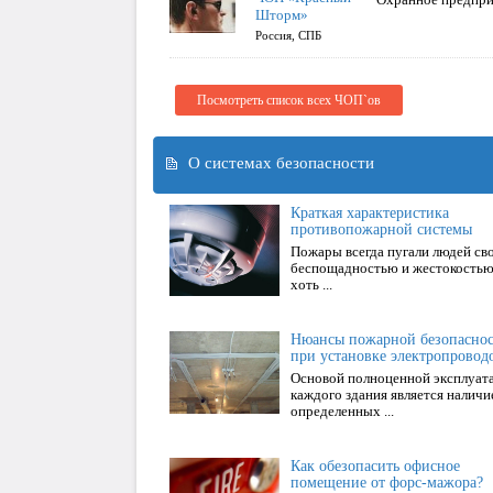
Шторм»
Россия, СПБ
Посмотреть список всех ЧОП`ов
О системах безопасности
Краткая характеристика
противопожарной системы
Пожары всегда пугали людей св
беспощадностью и жестокостью
хоть ...
Нюансы пожарной безопасно
при установке электропровод
Основой полноценной эксплуат
каждого здания является наличи
определенных ...
Как обезопасить офисное
помещение от форс-мажора?