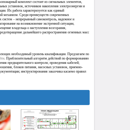
опожарный комплект состоит из сигнальных элементов,
ьных установок, источников накопления электроэнергии и
ции. Их работа характеризуется как единый
ый механизм. Среди преимуществ современных
 систем – непрерывный самоконтроль, надежное и
агирование на возникновение экстренной ситуации,
ещение владельца о наступлении возгорания,
предотвращение дальнейшего распространения огненных масс
имеющих необходимый уровень квалификации. Предлагаем по
йти
. Приблизительный алгоритм действий по формированию
ния предварительного контроля; проведения кабелей;
рошения, блоков питания, насосных установок, приемно-
окументации; инструктирования заказчика касаемо правил