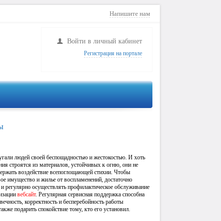
Напишите нам
Войти в личный кабинет
Регистрация на портале
аблюдение
Сигнализация
ы
угали людей своей беспощадностью и жестокостью. И хоть
ия строятся из материалов, устойчивых к огню, они не
держать воздействие всепоглощающей стихии. Чтобы
вое имущество и жилье от воспламенений, достаточно
 и регулярно осуществлять профилактическое обслуживание
лизации
вебсайт
. Регулярная сервисная поддержка способна
вечность, корректность и бесперебойность работы
также подарить спокойствие тому, кто его установил.