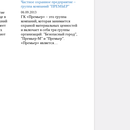
Частное охранное предприятие –
группа компаний "ПРЕМЬЕР"
тие
06.09.2013
ще в
ГК «Премьер» – это группа
шний
компаний, которая занимается
еет
охраной материальных ценностей
ых
и включает в себя три группы
дают
организаций: "Безопасный город",
"Премьер-М" и "Премьер".
«Премьер» является…