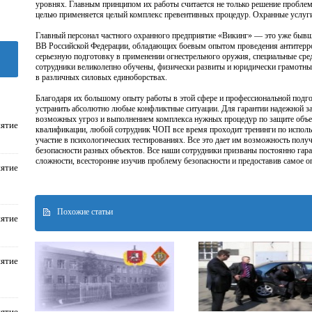
уровнях. Главным принципом их работы считается не только решение проблем
целью применяется целый комплекс превентивных процедур. Охранные услуг
Главный персонал частного охранного предприятие «Викинг» — это уже бы
ВВ Российской Федерации, обладающих боевым опытом проведения антитерро
серьезную подготовку в применении огнестрельного оружия, специальные сре
сотрудники великолепно обучены, физически развиты и юридически грамотн
в различных силовых единоборствах.
Благодаря их большому опыту работы в этой сфере и профессиональной подго
устранить абсолютно любые конфликтные ситуации. Для гарантии надежной з
возможных угроз и выполнением комплекса нужных процедур по защите объе
ятие
квалификации, любой сотрудник ЧОП все время проходит тренинги по испол
участие в психологических тестированиях. Все это дает им возможность полу
безопасности разных объектов. Все наши сотрудники призваны постоянно гар
сложности, всесторонне изучив проблему безопасности и предоставив самое 
ятие
Похожие статьи
ятие
ятие
ятие