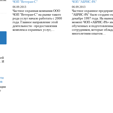
ЧОП "Ветеран-С"
ЧОП "АБРИС-РА"
06.09.2013
06.09.2013
Частное охранная компания ООО
Частное охранное предприя
ЧОП "Ветеран-С" на рынке такого
"АБРИС-РА" было создано е
рода услуг начало работать с 2000
декабре 1997 года. На ныне
года. Главное направление этой
момент ЧОП «АБРИС-РА» им
деятельности - предоставления
обученных и подготовленн
комплекса охранных услуг,…
сотрудников, которые обла
многолетним опытом…
оей
. И
сти
ов
ации
е