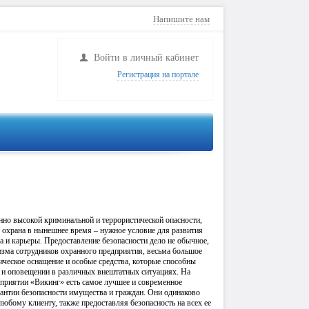
Напишите нам
Войти в личный кабинет
Регистрация на портале
аблюдение
Сигнализация
нно высокой криминальной и террористической опасности,
 охрана в нынешнее время – нужное условие для развития
а и карьеры. Предоставление безопасности дело не обычное,
зма сотрудников охранного предприятия, весьма большое
ническое оснащение и особые средства, которые способны
е и оповещении в различных внештатных ситуациях. На
приятии «Викинг» есть самое лучшее и современное
рантии безопасности имущества и граждан. Они одинаково
юбому клиенту, также предоставляя безопасность на всех ее