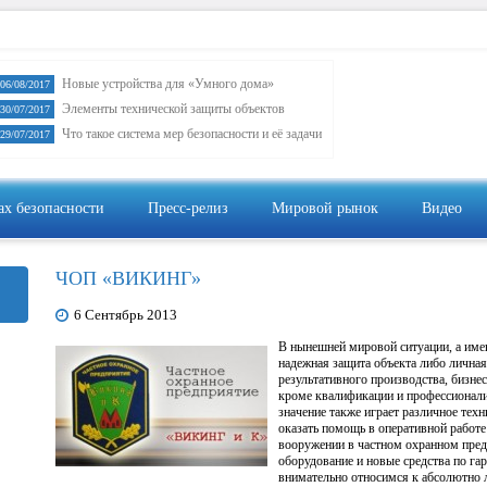
Новые устройства для «Умного дома»
06/08/2017
Элементы технической защиты объектов
30/07/2017
Что такое система мер безопасности и её задачи
29/07/2017
ах безопасности
Пресс-релиз
Мировой рынок
Видео
Видеон
ЧОП «ВИКИНГ»
6 Сентябрь 2013
В нынешней мировой ситуации, а име
надежная защита объекта либо личная
результативного производства, бизнес
кроме квалификации и профессионали
значение также играет различное тех
оказать помощь в оперативной работ
вооружении в частном охранном пред
оборудование и новые средства по га
внимательно относимся к абсолютно л