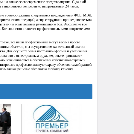
ы, но также ее своевременное предотвращение. С данной
и выполняются непрерывно на протяжении 24 часов.
вшие военнослужащие специальных подразделений ФСБ, МВД,
ристических операций, а еще сотрудники прошедшие весьма
дствами и опыт ведения рукопашного боя. Абсолютно все
ы. Большинство является профессиональными спортсменами
товке, все наши профессионалы могут весьма просто
ащиты объектов, мы осуществляем качественный анализ
кта. Для осуществления постоянной формы и увеличения
ьзованию с огнестрельным оружием, также принимают
чать новейший опыт в обеспечении собственной охраны и
антировать профессиональную охрану объектов самой разной
оптимальное решение абсолютно любому клиенту.