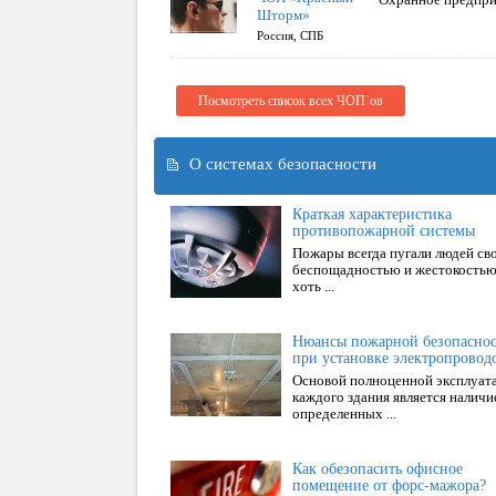
Шторм»
Россия, СПБ
Посмотреть список всех ЧОП`ов
О системах безопасности
Краткая характеристика
противопожарной системы
Пожары всегда пугали людей св
беспощадностью и жестокостью
хоть ...
Нюансы пожарной безопасно
при установке электропровод
Основой полноценной эксплуат
каждого здания является наличи
определенных ...
Как обезопасить офисное
помещение от форс-мажора?