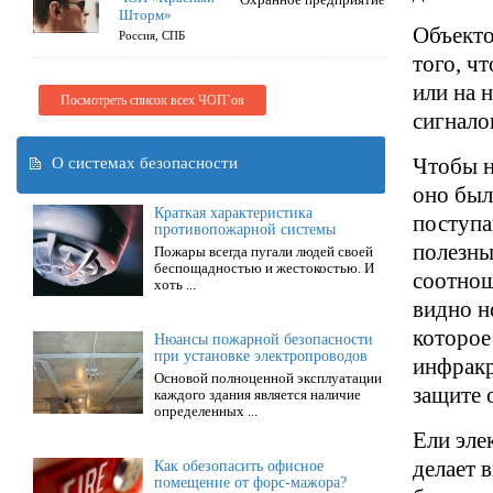
Шторм»
Объекто
Россия, СПБ
того, ч
или на 
Посмотреть список всех ЧОП`ов
сигнало
О системах безопасности
Чтобы н
оно был
Краткая характеристика
поступа
противопожарной системы
полезны
Пожары всегда пугали людей своей
беспощадностью и жестокостью. И
соотнош
хоть ...
видно н
которое
Нюансы пожарной безопасности
при установке электропроводов
инфракр
Основой полноценной эксплуатации
защите 
каждого здания является наличие
определенных ...
Ели эле
делает 
Как обезопасить офисное
помещение от форс-мажора?