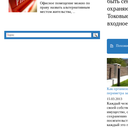
быть се
Офисное помещение можно по
праву назвать альтернативным
охраняю
местом жительства, ...
Токовые
входное
Похожие
Как организ
периметра з
15.03.2013
Каждый чело
своей собств
имущество, с
сохранению 
посягательст
каждый это 