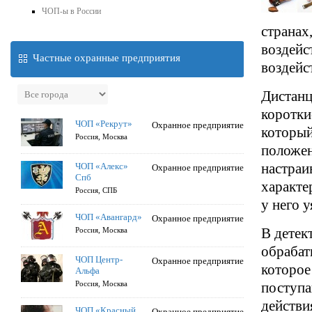
ЧОП-ы в России
странах
воздейс
Частные охранные предприятия
воздейс
Дистанц
коротки
ЧОП «Рекрут»
Охранное предприятие
который
Россия, Москва
положен
настраи
ЧОП «Алекс»
Охранное предприятие
Спб
характе
Россия, СПБ
у него 
ЧОП «Авангард»
Охранное предприятие
В детек
Россия, Москва
обрабат
ЧОП Центр-
Охранное предприятие
которое
Альфа
Россия, Москва
поступа
действи
ЧОП «Красный
Охранное предприятие