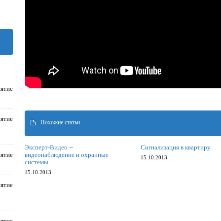
ятие
ятие
Похожие статьи
Эксперт-Видео --
Сигнализация в квартиру
ятие
видеонаблюдение и охранные
15.10.2013
системы
15.10.2013
ятие
ятие