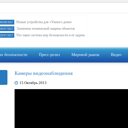
Новые устройства для «Умного дома»
06/08/2017
Элементы технической защиты объектов
30/07/2017
Что такое система мер безопасности и её задачи
29/07/2017
ах безопасности
Пресс-релиз
Мировой рынок
Видео
Видеон
Камеры видеонаблюдения
15 Октябрь 2013