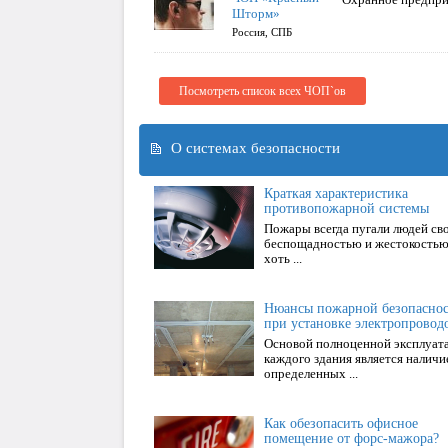
Шторм»
Россия, СПБ
Посмотреть список всех ЧОП`ов
О системах безопасности
Краткая характеристика
противопожарной системы
Пожары всегда пугали людей св
беспощадностью и жестокостью
хоть ...
Нюансы пожарной безопасно
при установке электропровод
Основой полноценной эксплуат
каждого здания является наличи
определенных ...
Как обезопасить офисное
помещение от форс-мажора?