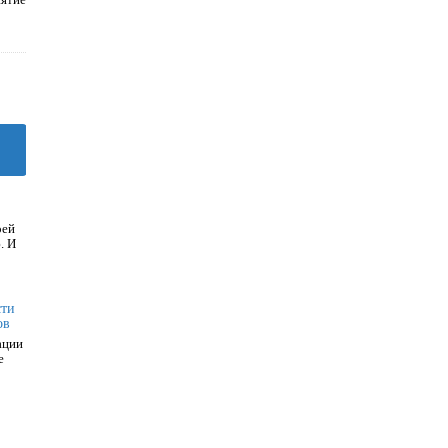
оей
. И
сти
ов
ации
е