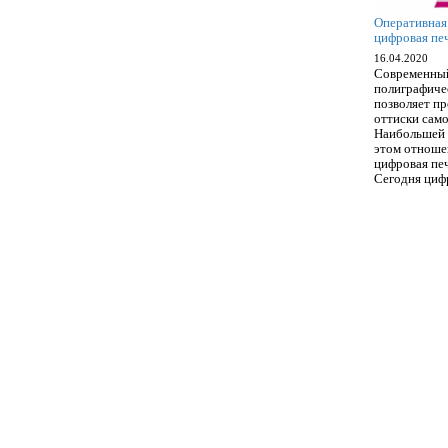
Оперативная
цифровая пе
16.04.2020
Современный
полиграфиче
позволяет п
оттиски само
Наибольшей 
этом отноше
цифровая пе
Сегодня циф