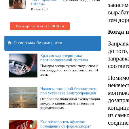
зависим
Шторм»
Россия, СПБ
вырабат
тем дор
Посмотреть список всех ЧОП`ов
Когда 
О системах безопасности
Заправк
до того
Краткая характеристика
заправк
противопожарной системы
соответ
Пожары всегда пугали людей своей
беспощадностью и жестокостью. И
хоть ...
Помимо 
некачес
Нюансы пожарной безопасности
монтажа
при установке электропроводов
Основой полноценной эксплуатации
дозапра
каждого здания является наличие
кондици
определенных ...
из самы
соедине
Как обезопасить офисное
помещение от форс-мажора?