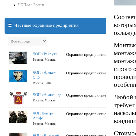
ЧОП-ы в России
Соответ
которых
Частные охранные предприятия
охлажде
Монтаж 
монтажа
ЧОП «Рекрут»
Охранное предприятие
монтаже
Россия, Москва
строго 
ЧОП «Алекс»
Охранное предприятие
проводи
Спб
Россия, СПБ
особенн
ЧОП «Авангард»
Охранное предприятие
Любой к
Россия, Москва
требует
насколь
ЧОП Центр-
Охранное предприятие
Альфа
кондици
Россия, Москва
Стоимос
ЧОП «Красный
Охранное предприятие