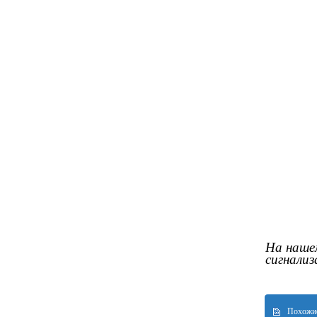
На наше
сигнали
Похожие