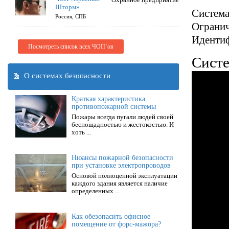
Шторм»
Система
Россия, СПБ
Огранич
Идентиф
Посмотреть список всех ЧОП`ов
Систе
О системах безопасности
Краткая характеристика
противопожарной системы
Пожары всегда пугали людей своей
беспощадностью и жестокостью. И
хоть ...
Нюансы пожарной безопасности
при установке электропроводов
Основой полноценной эксплуатации
каждого здания является наличие
определенных ...
Как обезопасить офисное
помещение от форс-мажора?