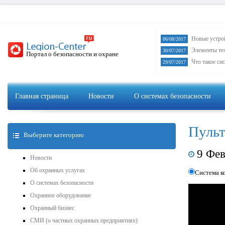
Новые устро
06/08/2017
Элементы те
30/07/2017
Портал о безопасности и охране
Что такое си
29/07/2017
Главная страница
Новости
О системах безопасности
Пульт
Выберите категорию
9 Фев
Новости
Об охранных услугах
Система к
О системах безопасности
Охранное оборудование
Охранный бизнес
СМИ (о частных охранных предприятиях)