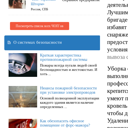
деятель
Шторм»
Россия, СПБ
Лучшим 
бригаде
избавят
Посмотреть список всех ЧОП`ов
снаряже
предост
О системах безопасности
условия
Краткая характеристика
вывоза 
противопожарной системы
Пожары всегда пугали людей своей
Уборка 
беспощадностью и жестокостью. И
хоть ...
выполня
професс
Нюансы пожарной безопасности
крепитс
при установке электропроводов
умеют п
Основой полноценной эксплуатации
каждого здания является наличие
кровель
определенных ...
чтобы д
Удалени
Как обезопасить офисное
помещение от форс-мажора?