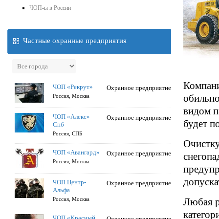
ЧОП-ы в России
Частные охранные предприятия
Компани
ЧОП «Рекрут»
Охранное предприятие
обильно
Россия, Москва
видом п
ЧОП «Алекс»
Охранное предприятие
будет п
Спб
Россия, СПБ
Очистку
ЧОП «Авангард»
Охранное предприятие
снегопа
Россия, Москва
предупр
допуска
ЧОП Центр-
Охранное предприятие
Альфа
Россия, Москва
Любая р
категор
ЧОП «Красный
Охранное предприятие