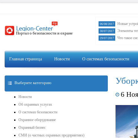
Новые устро
06/08/2017
Элементы те
30/07/2017
Портал о безопасности и охране
Что такое си
29/07/2017
Главная страница
Новости
О системах безопасности
Уборк
Выберите категорию
6 Но
Новости
Об охранных услугах
О системах безопасности
Охранное оборудование
Охранный бизнес
СМИ (о частных охранных предприятиях)