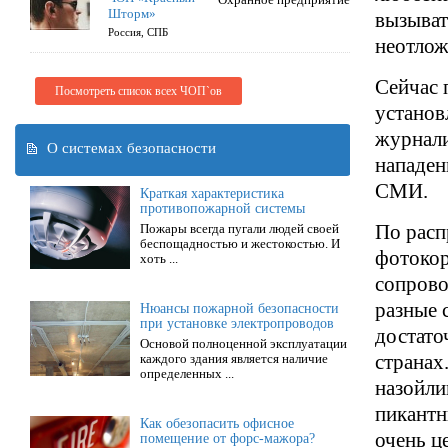
Шторм»
вызыват
Россия, СПБ
неотлож
Сейчас 
Посмотреть список всех ЧОП`ов
установ
журнали
О системах безопасности
нападен
СМИ.
Краткая характеристика
противопожарной системы
По расп
Пожары всегда пугали людей своей
беспощадностью и жестокостью. И
фотокор
хоть ...
сопрово
разные 
Нюансы пожарной безопасности
при установке электропроводов
достато
Основой полноценной эксплуатации
странах
каждого здания является наличие
определенных ...
назойли
пикантн
Как обезопасить офисное
очень ц
помещение от форс-мажора?