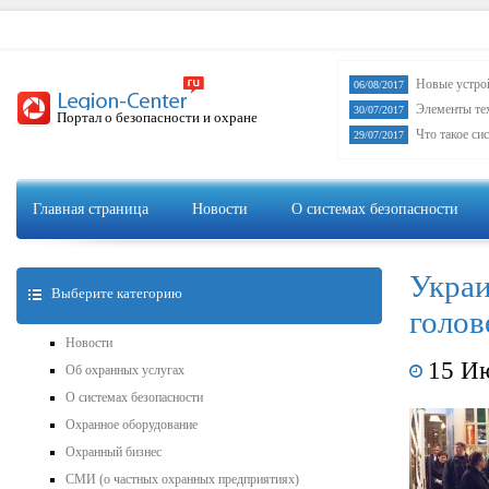
Новые устро
06/08/2017
Элементы те
30/07/2017
Портал о безопасности и охране
Что такое си
29/07/2017
Главная страница
Новости
О системах безопасности
Украи
Выберите категорию
голов
Новости
15 И
Об охранных услугах
О системах безопасности
Охранное оборудование
Охранный бизнес
СМИ (о частных охранных предприятиях)