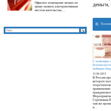
Офисное помещение можно по
деньги,
праву назвать альтернативным
местом жительства, ...
Похожие
С помощью с
безопасност
поймана бан
15.06.2013
В России пр
которую пос
теоретическ
применению 
гражданског
Мероприятие
Сергиевым П
там же пров
и…