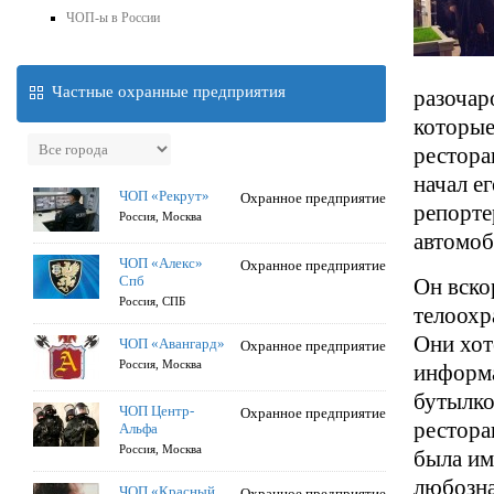
ЧОП-ы в России
Частные охранные предприятия
разочар
которые
рестора
начал е
ЧОП «Рекрут»
Охранное предприятие
репорте
Россия, Москва
автомоб
ЧОП «Алекс»
Охранное предприятие
Спб
Он вско
Россия, СПБ
телоохр
Они хот
ЧОП «Авангард»
Охранное предприятие
Россия, Москва
информа
бутылко
ЧОП Центр-
Охранное предприятие
рестора
Альфа
Россия, Москва
была им
любозна
ЧОП «Красный
Охранное предприятие